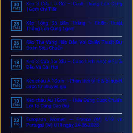
Kèo 3 Cửa Là Gì? – Cách Thắng Lớn Cùng
30
Th12
1Gom Chi Tiết
Kèo Tổng Số Bàn Thắng – Chiến Thuật
28
Th12
Thắng Lớn Cùng 1gom
Kèo Thẻ Vàng Hấp Dẫn Với Chiến Thuật Dự
26
Th12
Đoán Siêu Chuẩn
Kèo 3 Cửa Tài Xỉu – Cược Linh Hoạt Để Lãi
18
Th12
Đều Và Dài Hơi
Kèo châu Á 1Gom – Phân tích tỷ lệ & bí quyết
12
Th10
cược từ chuyên gia
Kèo châu Âu 1Gom – Hiểu Đúng Cược Chuẩn
10
Th10
Lời To Cùng Cao thủ
European Women – France (W) U19 vs
23
Th6
Portugal (W) U19 ngày 24-06-2025