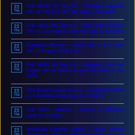
Giải VĐQG Nữ Hoa Kỳ – Michigan Legends
22
Th6
(W) vs Flint City AFC (W) ngày 23-06-2025
Giải VĐQG Nữ Hoa Kỳ – San Diego Parceiro
22
Th6
(W) vs Los Angeles Surf (W) ngày 23-06-2025
European Women – Spain (W) U19 vs Italy
22
Th6
(W) U19 ngày 25-06-2025
Giải VĐQG Nữ Hoa Kỳ – Southern California
22
Th6
Eagles (W) vs Rebels Empire (W) ngày 23-06-
2025
USA Major League Soccer – Seattle Sounders
22
Th6
vs Columbus Crew ngày 07-07-2025
Giải VĐQG Lebanon – Al-Safa vs Al-Hikma
22
Th6
ngày 07-07-2025
Argentina Reserve League – Boca Juniors
22
Th6
Reserve vs Velez Sarsfield Reserves ngày 23-