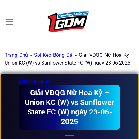
Chuyển
đến
×
nội
dung
Trang Chủ
»
Soi Kèo Bóng Đá
»
Giải VĐQG Nữ Hoa Kỳ –
Union KC (W) vs Sunflower State FC (W) ngày 23-06-2025
SOI KÈO BÓNG ĐÁ
Giải VĐQG Nữ Hoa Kỳ –
Union KC (W) vs Sunflower
State FC (W) ngày 23-06-
2025