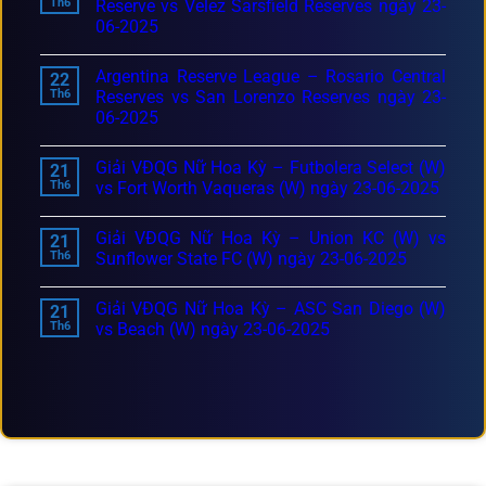
Th6
Reserve vs Velez Sarsfield Reserves ngày 23-
06-2025
Argentina Reserve League – Rosario Central
22
Th6
Reserves vs San Lorenzo Reserves ngày 23-
06-2025
Giải VĐQG Nữ Hoa Kỳ – Futbolera Select (W)
21
Th6
vs Fort Worth Vaqueras (W) ngày 23-06-2025
Giải VĐQG Nữ Hoa Kỳ – Union KC (W) vs
21
Th6
Sunflower State FC (W) ngày 23-06-2025
Giải VĐQG Nữ Hoa Kỳ – ASC San Diego (W)
21
Th6
vs Beach (W) ngày 23-06-2025