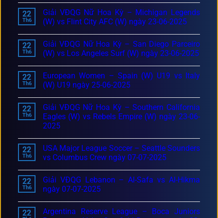
Giải VĐQG Nữ Hoa Kỳ – Michigan Legends
22
Th6
(W) vs Flint City AFC (W) ngày 23-06-2025
Giải VĐQG Nữ Hoa Kỳ – San Diego Parceiro
22
Th6
(W) vs Los Angeles Surf (W) ngày 23-06-2025
European Women – Spain (W) U19 vs Italy
22
Th6
(W) U19 ngày 25-06-2025
Giải VĐQG Nữ Hoa Kỳ – Southern California
22
Th6
Eagles (W) vs Rebels Empire (W) ngày 23-06-
2025
USA Major League Soccer – Seattle Sounders
22
Th6
vs Columbus Crew ngày 07-07-2025
Giải VĐQG Lebanon – Al-Safa vs Al-Hikma
22
Th6
ngày 07-07-2025
Argentina Reserve League – Boca Juniors
22