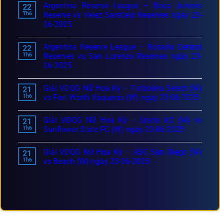
Argentina Reserve League – Boca Juniors
22
Th6
Reserve vs Velez Sarsfield Reserves ngày 23-
06-2025
Argentina Reserve League – Rosario Central
22
Th6
Reserves vs San Lorenzo Reserves ngày 23-
06-2025
Giải VĐQG Nữ Hoa Kỳ – Futbolera Select (W)
21
Th6
vs Fort Worth Vaqueras (W) ngày 23-06-2025
Giải VĐQG Nữ Hoa Kỳ – Union KC (W) vs
21
Th6
Sunflower State FC (W) ngày 23-06-2025
Giải VĐQG Nữ Hoa Kỳ – ASC San Diego (W)
21
Th6
vs Beach (W) ngày 23-06-2025