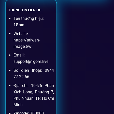
THÔNG TIN LIÊN HỆ
Tên thương hiệu:
1Gom
Website:
https://taiwan-
image.tw/
Email:
support@1gom.live
Số điện thoại: 0944
77 22 66
Địa chỉ: 104/6 Phan
Xích Long, Phường 7,
Phú Nhuận, TP. Hồ Chí
Minh
Zipcode: 700000