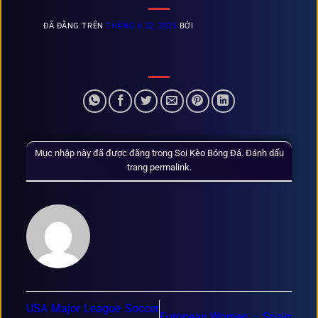
ĐÃ ĐĂNG TRÊN
THÁNG 6 22, 2025
BỞI
Mục nhập này đã được đăng trong
Soi Kèo Bóng Đá
. Đánh dấu
trang
permalink
.
USA Major League Soccer
European Women – Spain