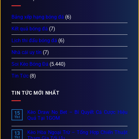
Bảng xếp hạng bóng đá
(6)
Kết quả bóng đá
(7)
Lịch thi đấu bóng đá
(6)
Nhà cái uy tín
(7)
Soi Kèo Bóng Đá
(5.440)
Tin Tức
(8)
TIN TỨC MỚI NHẤT
Kèo Draw No Bet – Bí Quyết Cá Cược Hiệu
15
Th1
Quả Tại 1GOM
Kèo Hòa Ngoại Trừ – Tổng Hợp Chiến Thuật
13
Th1
Tham Gia Tối Ưu