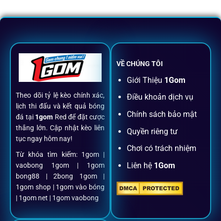
VỀ CHÚNG TÔI
Giới Thiệu
1Gom
Theo dõi tỷ lệ kèo chính xác,
Điều khoản dịch vụ
lịch thi đấu và kết quả bóng
Chính sách bảo mật
đá tại
1gom
Red để đặt cược
thắng lớn. Cập nhật kèo liên
Quyền riêng tư
tục ngay hôm nay!
Chơi có trách nhiệm
Từ khóa tìm kiếm: 1gom |
Liên hệ
1Gom
vaobong 1gom | 1gom
bong88 | 2bong 1gom |
1gom shop | 1gom vào bóng
| 1gom net | 1gom vaobong