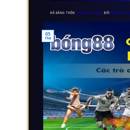
ĐÃ ĐĂNG TRÊN
THÁNG 6 5, 2025
BỞI
CONTENT E
05
Th6