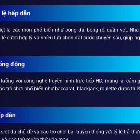
 lệ hấp dẫn
iệt là các môn phổ biến như bóng đá, bóng rổ, quần vợt. Nhà 
tỷ lệ cược hợp lý và nhiều lựa chọn đặt cược chuyên sâu, giúp n
sống động
lưỡng với công nghệ truyền hình trực tiếp HD, mang lại cảm 
c trò chơi phổ biến như baccarat, blackjack, roulette được thiế
ấp dẫn
ot đa chủ đề và các trò chơi bài truyền thống với tỷ lệ trả th
i và cao thủ muốn thử vận may.