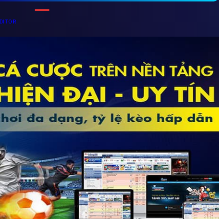
DITOR