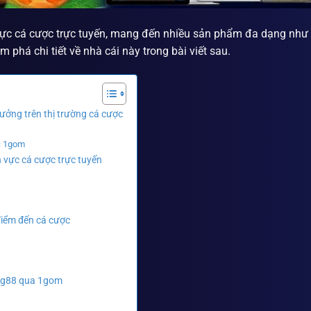
 vực cá cược trực tuyến, mang đến nhiều sản phẩm đa dạng như
 phá chi tiết về nhà cái này trong bài viết sau.
ưởng trên thị trường cá cược
ợc 1gom
 vực cá cược trực tuyến
điểm đến cá cược
ong88 qua 1gom