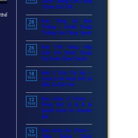
Th12
Cách Thắng Lớn Cùng
1Gom Chi Tiết
 thể
Kèo Tổng Số Bàn
28
Th12
Thắng – Chiến Thuật
Thắng Lớn Cùng 1gom
Kèo Thẻ Vàng Hấp
26
Th12
Dẫn Với Chiến Thuật
Dự Đoán Siêu Chuẩn
Kèo 3 Cửa Tài Xỉu –
18
Th12
Cược Linh Hoạt Để Lãi
Đều Và Dài Hơi
Kèo châu Á 1Gom –
12
Th10
Phân tích tỷ lệ & bí
quyết cược từ chuyên
gia
Kèo châu Âu 1Gom –
10
Th10
Hiểu Đúng Cược