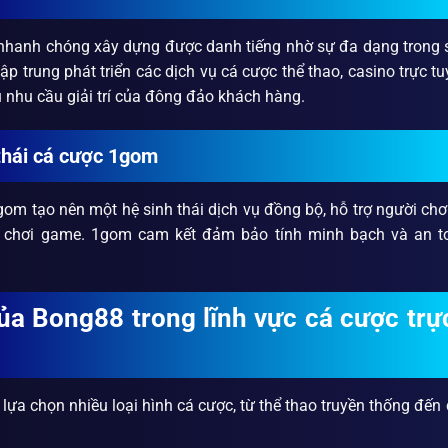
ã nhanh chóng xây dựng được danh tiếng nhờ sự đa dạng trong 
p trung phát triển các dịch vụ cá cược thể thao, casino trực t
ụ nhu cầu giải trí của đông đảo khách hàng.
 thái cá cược 1gom
om tạo nên một hệ sinh thái dịch vụ đồng bộ, hỗ trợ người chơ
ệm chơi game. 1gom cam kết đảm bảo tính minh bạch và an t
ủa Bong88 trong lĩnh vực cá cược trự
ể lựa chọn nhiều loại hình cá cược, từ thể thao truyền thống đến