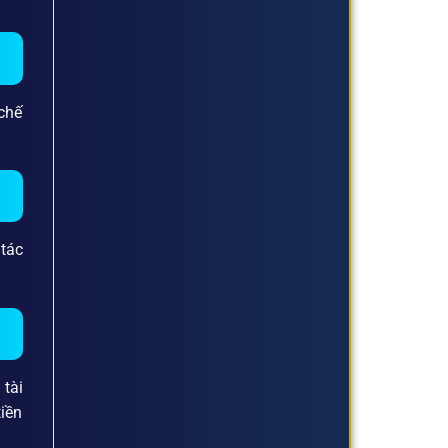
chế
 tác
 tài
iền