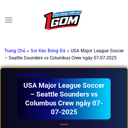
Chuyển
đến
×
nội
dung
Trang Chủ
»
Soi Kèo Bóng Đá
»
USA Major League Soccer
– Seattle Sounders vs Columbus Crew ngày 07-07-2025
SOI KÈO BÓNG ĐÁ
USA Major League Soccer
– Seattle Sounders vs
Columbus Crew ngày 07-
07-2025