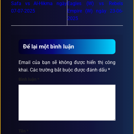
Safa vs Al-Hikma ngày
Eagles (W) vs Rebels
07-07-2025
Empire (W) ngày 23-06-
2025
Để lại một bình luận
Email của bạn sẽ không được hiển thị công
khai.
Các trường bắt buộc được đánh dấu
*
Bình luận
*
Tên
*