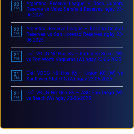
Argentina Reserve League – Boca Juniors
22
Th6
Reserve vs Velez Sarsfield Reserves ngày 23-
06-2025
Argentina Reserve League – Rosario Central
22
Th6
Reserves vs San Lorenzo Reserves ngày 23-
06-2025
Giải VĐQG Nữ Hoa Kỳ – Futbolera Select (W)
21
Th6
vs Fort Worth Vaqueras (W) ngày 23-06-2025
Giải VĐQG Nữ Hoa Kỳ – Union KC (W) vs
21
Th6
Sunflower State FC (W) ngày 23-06-2025
Giải VĐQG Nữ Hoa Kỳ – ASC San Diego (W)
21
Th6
vs Beach (W) ngày 23-06-2025