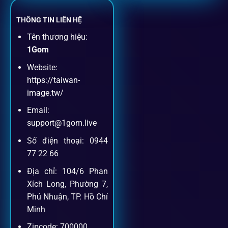
THÔNG TIN LIÊN HỆ
Tên thương hiệu:
1Gom
Website:
https://taiwan-
image.tw/
Email:
support@1gom.live
Số điện thoại: 0944
77 22 66
Địa chỉ: 104/6 Phan
Xích Long, Phường 7,
Phú Nhuận, TP. Hồ Chí
Minh
Zipcode: 700000