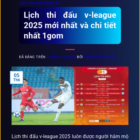
LỊCH THI ĐẤU BÓNG ĐÁ
Lịch thi đấu v-league
2025 mới nhất và chi tiết
nhất 1gom
ĐÃ ĐĂNG TRÊN
THÁNG 6 5, 2025
BỞI
CONTENT EDITOR
05
Th6
Lịch thi đấu v-league 2025 luôn được người hâm mộ