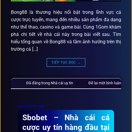
Bong88 là thương hiệu nổi bật trong lĩnh vực cá
cược trực tuyến, mang đến nhiều sản phẩm đa dạng
như thể thao, casino và game bài. Cùng 1Gom khám
phá chi tiết về nhà cái này trong bài viết sau. Tìm
hiểu tổng quan về Bong88 và tầm ảnh hưởng trên thị
trường cá […]
TIẾP TỤC ĐỌC
→
Đã đăng trong
Nhà cái uy tín
Để lại một bình luận
NHÀ CÁI UY TÍN
Sbobet – Nhà cái cá
cược uy tín hàng đầu tại