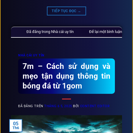
TIẾP TỤC ĐỌC
→
Đã đăng trong
Nhà cái uy tín
Để lại một bình luận
NHÀ CÁI UY TÍN
7m – Cách sử dụng và
mẹo tận dụng thông tin
bóng đá từ 1gom
ĐÃ ĐĂNG TRÊN
THÁNG 6 5, 2025
BỞI
CONTENT EDITOR
05
Th6