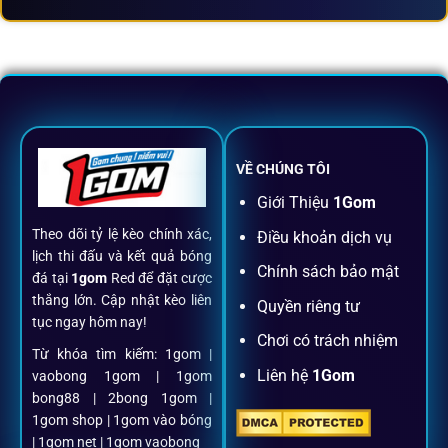
VỀ CHÚNG TÔI
Giới Thiệu
1Gom
Theo dõi tỷ lệ kèo chính xác,
Điều khoản dịch vụ
lịch thi đấu và kết quả bóng
Chính sách bảo mật
đá tại
1gom
Red để đặt cược
thắng lớn. Cập nhật kèo liên
Quyền riêng tư
tục ngay hôm nay!
Chơi có trách nhiệm
Từ khóa tìm kiếm: 1gom |
Liên hệ
1Gom
vaobong 1gom | 1gom
bong88 | 2bong 1gom |
1gom shop | 1gom vào bóng
| 1gom net | 1gom vaobong