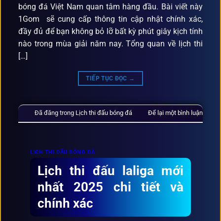
bóng đá Việt Nam quan tâm hàng đầu. Bài viết này
1Gom sẽ cung cấp thông tin cập nhật chính xác,
đầy đủ để bạn không bỏ lỡ bất kỳ phút giây kịch tính
nào trong mùa giải năm nay. Tổng quan về lịch thi
[…]
TIẾP TỤC ĐỌC
→
Đã đăng trong
Lịch thi đấu bóng đá
Để lại một bình luận
LỊCH THI ĐẤU BÓNG ĐÁ
Lịch thi đấu laliga mới
nhất 2025 chi tiết và
chính xác