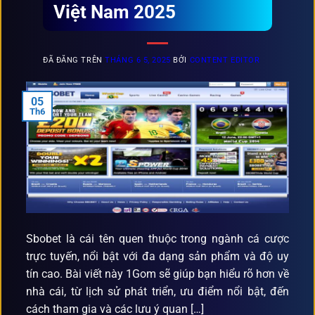
Việt Nam 2025
ĐÃ ĐĂNG TRÊN
THÁNG 6 5, 2025
BỞI
CONTENT EDITOR
05
Th6
Sbobet là cái tên quen thuộc trong ngành cá cược
trực tuyến, nổi bật với đa dạng sản phẩm và độ uy
tín cao. Bài viết này 1Gom sẽ giúp bạn hiểu rõ hơn về
nhà cái, từ lịch sử phát triển, ưu điểm nổi bật, đến
cách tham gia và các lưu ý quan […]