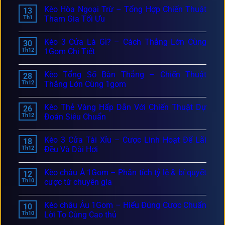
Kèo Hòa Ngoại Trừ – Tổng Hợp Chiến Thuật
13
Th1
Tham Gia Tối Ưu
Kèo 3 Cửa Là Gì? – Cách Thắng Lớn Cùng
30
Th12
1Gom Chi Tiết
Kèo Tổng Số Bàn Thắng – Chiến Thuật
28
Th12
Thắng Lớn Cùng 1gom
Kèo Thẻ Vàng Hấp Dẫn Với Chiến Thuật Dự
26
Th12
Đoán Siêu Chuẩn
Kèo 3 Cửa Tài Xỉu – Cược Linh Hoạt Để Lãi
18
Th12
Đều Và Dài Hơi
Kèo châu Á 1Gom – Phân tích tỷ lệ & bí quyết
12
Th10
cược từ chuyên gia
Kèo châu Âu 1Gom – Hiểu Đúng Cược Chuẩn
10
Th10
Lời To Cùng Cao thủ