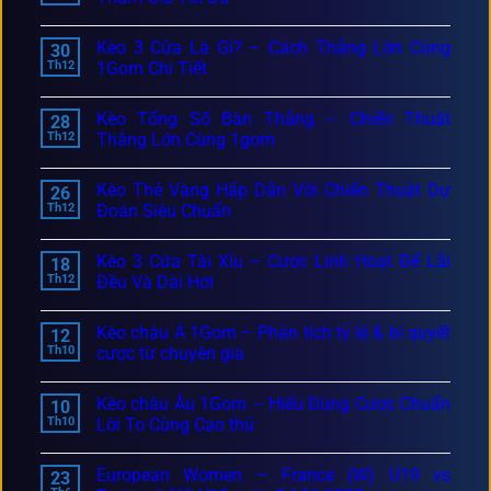
Kèo 3 Cửa Là Gì? – Cách Thắng Lớn Cùng
30
Th12
1Gom Chi Tiết
Kèo Tổng Số Bàn Thắng – Chiến Thuật
28
Th12
Thắng Lớn Cùng 1gom
Kèo Thẻ Vàng Hấp Dẫn Với Chiến Thuật Dự
26
Th12
Đoán Siêu Chuẩn
Kèo 3 Cửa Tài Xỉu – Cược Linh Hoạt Để Lãi
18
Th12
Đều Và Dài Hơi
Kèo châu Á 1Gom – Phân tích tỷ lệ & bí quyết
12
Th10
cược từ chuyên gia
Kèo châu Âu 1Gom – Hiểu Đúng Cược Chuẩn
10
Th10
Lời To Cùng Cao thủ
European Women – France (W) U19 vs
23