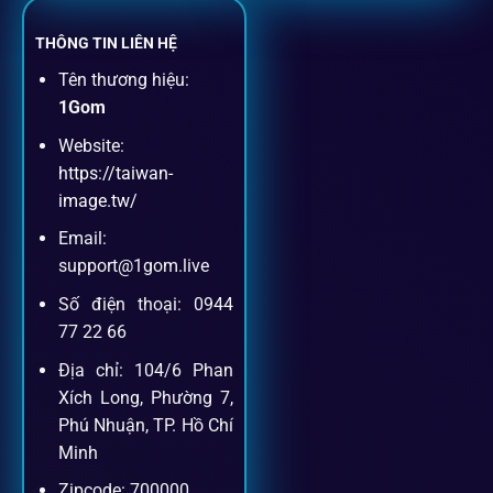
THÔNG TIN LIÊN HỆ
Tên thương hiệu:
1Gom
Website:
https://taiwan-
image.tw/
Email:
support@1gom.live
Số điện thoại: 0944
77 22 66
Địa chỉ: 104/6 Phan
Xích Long, Phường 7,
Phú Nhuận, TP. Hồ Chí
Minh
Zipcode: 700000