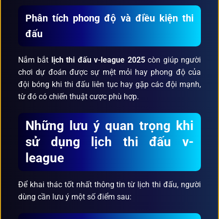
Phân tích phong độ và điều kiện thi
đấu
Nắm bắt
lịch thi đấu v-league 2025
còn giúp người
chơi dự đoán được sự mệt mỏi hay phong độ của
đội bóng khi thi đấu liên tục hay gặp các đội mạnh,
từ đó có chiến thuật cược phù hợp.
Những lưu ý quan trọng khi
sử dụng lịch thi đấu v-
league
Để khai thác tốt nhất thông tin từ lịch thi đấu, người
dùng cần lưu ý một số điểm sau: