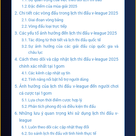
Đặc điểm của mùa giải 2025
Chi tiết các vòng đấu trong lịch thi đấu v-league 2025
Giai đoạn vòng bảng
Vòng đấu loại trực tiếp
Các yếu tố ảnh hưởng đến lịch thi đấu v-league 2025
Tác động từ thời tiết và lịch thi đấu quốc tế
Sự ảnh hưởng của các giải đấu cúp quốc gia và
châu lục
Cách theo dõi và cập nhật lịch thi đấu v-league 2025
chính xác nhất tại 1gom
Các kênh cập nhật uy tín
Tính năng nổi bật hỗ trợ người dùng
Ảnh hưởng của lịch thi đấu v-league đến người chơi
cá cược tại 1gom
Lựa chọn thời điểm cược hợp lý
Phân tích phong độ và điều kiện thi đấu
Những lưu ý quan trọng khi sử dụng lịch thi đấu v-
league
Luôn theo dõi các cập nhật thay đổi
So sánh lịch thi đấu với tình hình thực tế