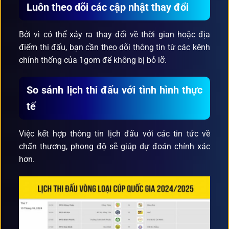
Luôn theo dõi các cập nhật thay đổi
Bởi vì có thể xảy ra thay đổi về thời gian hoặc địa
điểm thi đấu, bạn cần theo dõi thông tin từ các kênh
chính thống của 1gom để không bị bỏ lỡ.
So sánh lịch thi đấu với tình hình thực
tế
Việc kết hợp thông tin lịch đấu với các tin tức về
chấn thương, phong độ sẽ giúp dự đoán chính xác
hơn.