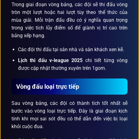
Trong giai đoạn vòng bảng, các đội sẽ thi đấu vòng
tròn một lượt hoặc hai lượt tùy theo thể thức của
mùa giải. Mỗi trận đấu đều có ý nghĩa quan trọng
trong việc tích lũy điểm số để giành vị trí cao trên
bảng xếp hạng.
Các đội thi đấu tại sân nhà và sân khách xen kẽ.
Lịch thi đấu v-league 2025
chi tiết từng vòng
được cập nhật thường xuyên trên 1gom.
Vòng đấu loại trực tiếp
Sau vòng bảng, các đội có thành tích tốt nhất sẽ
bước vào vòng loại trực tiếp. Đây là giai đoạn kịch
tính khi mọi sai sót đều có thể dẫn đến việc bị loại
khỏi cuộc đua.