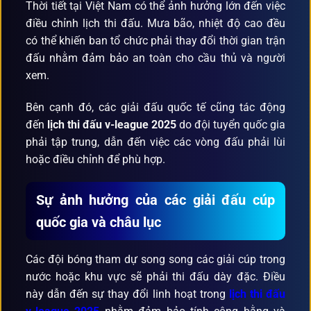
Thời tiết tại Việt Nam có thể ảnh hưởng lớn đến việc
điều chỉnh lịch thi đấu. Mưa bão, nhiệt độ cao đều
có thể khiến ban tổ chức phải thay đổi thời gian trận
đấu nhằm đảm bảo an toàn cho cầu thủ và người
xem.
Bên cạnh đó, các giải đấu quốc tế cũng tác động
đến
lịch thi đấu v-league 2025
do đội tuyển quốc gia
phải tập trung, dẫn đến việc các vòng đấu phải lùi
hoặc điều chỉnh để phù hợp.
Sự ảnh hưởng của các giải đấu cúp
quốc gia và châu lục
Các đội bóng tham dự song song các giải cúp trong
nước hoặc khu vực sẽ phải thi đấu dày đặc. Điều
này dẫn đến sự thay đổi linh hoạt trong
lịch thi đấu