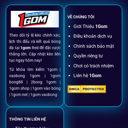
VỀ CHÚNG TÔI
Giới Thiệu
1Gom
Theo dõi tỷ lệ kèo chính xác,
Điều khoản dịch vụ
lịch thi đấu và kết quả bóng
Chính sách bảo mật
đá tại
1gom
Red để đặt cược
thắng lớn. Cập nhật kèo liên
Quyền riêng tư
tục ngay hôm nay!
Chơi có trách nhiệm
Từ khóa tìm kiếm: 1gom |
Liên hệ
1Gom
vaobong 1gom | 1gom
bong88 | 2bong 1gom |
1gom shop | 1gom vào bóng
| 1gom net | 1gom vaobong
THÔNG TIN LIÊN HỆ