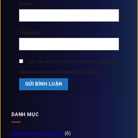
Email
*
Trang web
Lưu tên của tôi, email, và trang web trong trình
duyệt này cho lần bình luận kế tiếp của tôi.
DANH MỤC
Bảng xếp hạng bóng đá
(6)