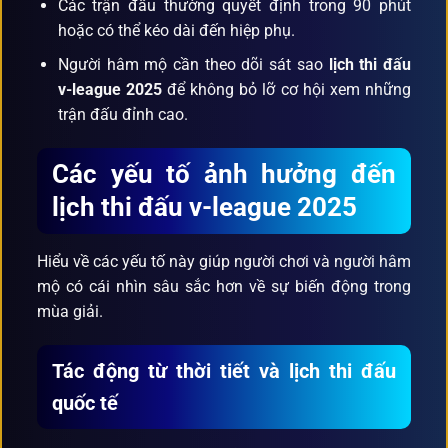
Các trận đấu thường quyết định trong 90 phút
hoặc có thể kéo dài đến hiệp phụ.
Người hâm mộ cần theo dõi sát sao
lịch thi đấu
v-league 2025
để không bỏ lỡ cơ hội xem những
trận đấu đỉnh cao.
Các yếu tố ảnh hưởng đến
lịch thi đấu v-league 2025
Hiểu về các yếu tố này giúp người chơi và người hâm
mộ có cái nhìn sâu sắc hơn về sự biến động trong
mùa giải.
Tác động từ thời tiết và lịch thi đấu
quốc tế